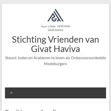
Ga
naar
de
inhoud
Stichting Vrienden van
Givat Haviva
Steunt Joden en Arabieren te leven als Onbevooroordeelde
Medeburgers
Menu