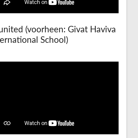
united (voorheen: Givat Haviva
ternational School)