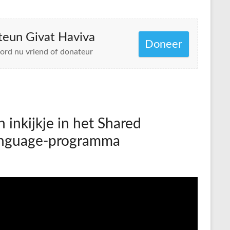
teun Givat Haviva
Doneer
rd nu vriend of donateur
n inkijkje in het Shared
nguage-programma