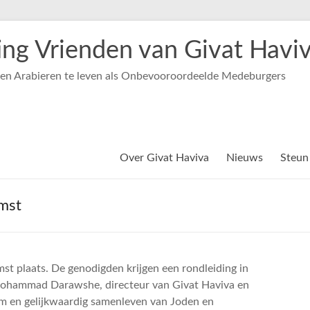
ting Vrienden van Givat Havi
 en Arabieren te leven als Onbevooroordeelde Medeburgers
Over Givat Haviva
Nieuws
Steun
mst
st plaats. De genodigden krijgen een rondleiding in
Mohammad Darawshe, directeur van Givat Haviva en
am en gelijkwaardig samenleven van Joden en