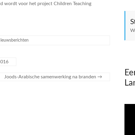
rd wordt voor het project Children Teaching
S
Wo
ieuwsberichten
2016
Ee
Joods-Arabische samenwerking na branden
→
La