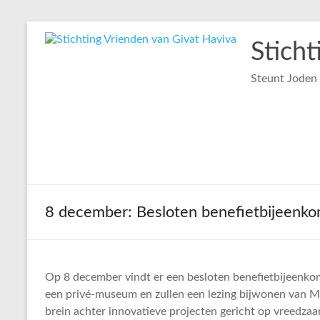
Ga
naar
Stich
de
inhoud
Steunt Joden
8 december: Besloten benefietbijeenko
Op 8 december vindt er een besloten benefietbijeenkom
een privé-museum en zullen een lezing bijwonen van 
brein achter innovatieve projecten gericht op vreedza